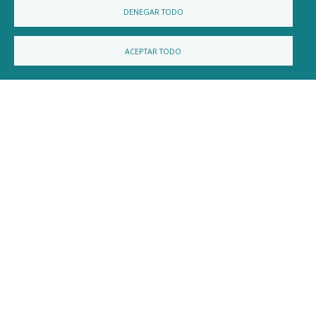
DENEGAR TODO
ACEPTAR TODO
Ayuntamiento de Valle de Valdebezana
DIRECCIÓN
Plaza Carlos II - Soncillo 09572
TELÉFONO
947153047
EMAIL